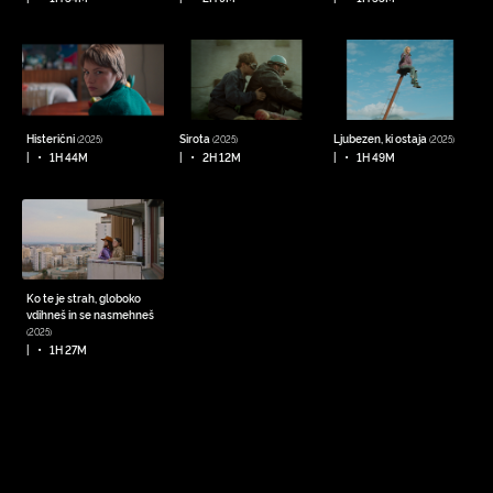
Histerični
Sirota
Ljubezen, ki ostaja
(2025)
(2025)
(2025)
•
•
•
|
1H 44M
|
2H 12M
|
1H 49M
Ko te je strah, globoko
vdihneš in se nasmehneš
(2025)
•
|
1H 27M