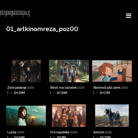
01_artkinomreza_poz00
Zvok padanja
Škrat: nov začetek
Skrivnost ptic pevk
(2025)
(2025)
(2025)
•
•
•
|
2H 29M
|
1H 39M
|
1H 17M
Lučka
Orli republike
Amrum
(2024)
(2025)
(2025)
•
•
•
|
1H 34M
|
2H 9M
|
1H 33M