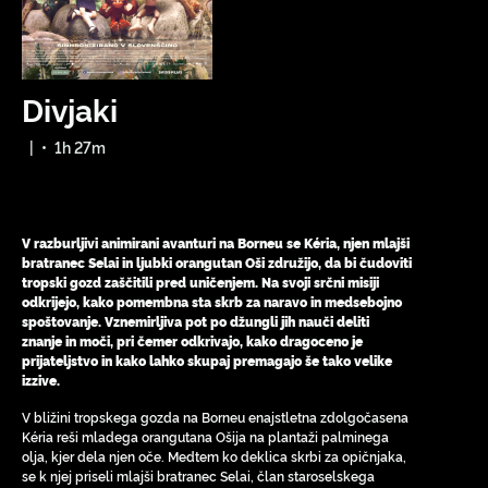
Divjaki
|
•
1h 27m
V razburljivi animirani avanturi na Borneu se Kéria, njen mlajši
bratranec Selai in ljubki orangutan Oši združijo, da bi čudoviti
tropski gozd zaščitili pred uničenjem. Na svoji srčni misiji
odkrijejo, kako pomembna sta skrb za naravo in medsebojno
spoštovanje. Vznemirljiva pot po džungli jih nauči deliti
znanje in moči, pri čemer odkrivajo, kako dragoceno je
prijateljstvo in kako lahko skupaj premagajo še tako velike
izzive.
V bližini tropskega gozda na Borneu enajstletna zdolgočasena
Kéria reši mladega orangutana Ošija na plantaži palminega
olja, kjer dela njen oče. Medtem ko deklica skrbi za opičnjaka,
se k njej priseli mlajši bratranec Selai, član staroselskega