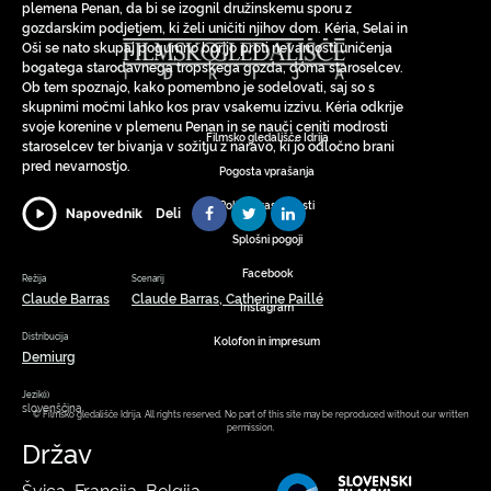
plemena Penan, da bi se izognil družinskemu sporu z
gozdarskim podjetjem, ki želi uničiti njihov dom. Kéria, Selai in
Oši se nato skupaj pogumno borijo proti nevarnosti uničenja
bogatega starodavnega tropskega gozda, dóma staroselcev.
Ob tem spoznajo, kako pomembno je sodelovati, saj so s
skupnimi močmi lahko kos prav vsakemu izzivu. Kéria odkrije
svoje korenine v plemenu Penan in se nauči ceniti modrosti
Filmsko gledališče Idrija
staroselcev ter bivanja v sožitju z naravo, ki jo odločno brani
pred nevarnostjo.
Pogosta vprašanja
Politika zasebnosti
Deli
Napovednik
Splošni pogoji
Facebook
Režija
Scenarij
Claude Barras
Claude Barras, Catherine Paillé
Instagram
Distribucija
Kolofon in impresum
Demiurg
Jezik(i)
slovenščina
© Filmsko gledališče Idrija. All rights reserved. No part of this site may be reproduced without our written
permission.
Držav
Švica, Francija, Belgija