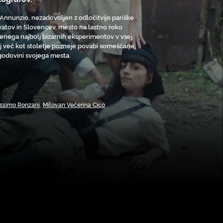
 D’Annunzio, nezadovoljen z odločitvijo pariške
vatov in Slovencev, mesto na lastno roko
a enega najbolj bizarnih eksperimentov v vsej
kaj več kot stoletje pozneje povabi someščane,
zgodovini svojega mesta.
ssimo Ronzani
,
Milovan Večerina Cico