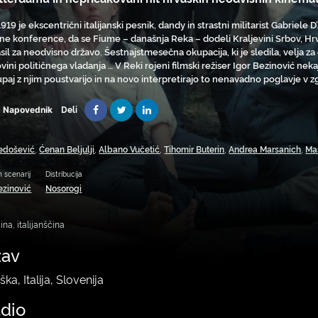
919 je ekscentrični italijanski pesnik, dandy in strastni militarist Gabriele
ne konference, da se Fiume – današnja Reka – dodeli Kraljevini Srbov, Hr
asil za neodvisno državo. Šestnajstmesečna okupacija, ki je sledila, velja z
vini političnega vladanja … V Reki rojeni filmski režiser Igor Bezinović ne
upaj z njim poustvarijo in na novo interpretirajo to nenavadno poglavje v 
Deli
Napovednik
Medošević
,
Ćenan Beljulji
,
Albano Vučetić
,
Tihomir Buterin
,
Andrea Marsanich
,
Ma
n scenarij
Distribucija
ezinović
Nosorogi
ina, italijanščina
žav
ka, Italija, Slovenija
udio