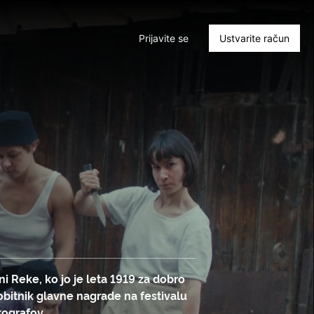
Prijavite se
Ustvarite račun
i Reke, ko jo je leta 1919 za dobro
Dobitnik glavne nagrade na festivalu
tografov.