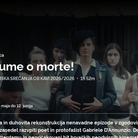
ca
iume o morte!
MSKA SREČANJA OB KAVI 2025/2026
•
1h 52m
 maja do 12. junija
va in duhovita rekonstrukcija nenavadne epizode v zgodovin
 zasedel razvpiti poet in protofašist Gabriele D’Annunzio. 
tterdamu in nepričakovani hit hrvaških neodvisnih kinema