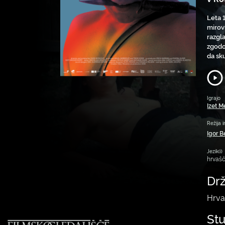
Leta 1
mirov
razgl
zgodo
da sk
Igrajo
Izet 
Režija i
Igor B
Jezik(i)
hrvašč
Dr
Hrvaš
St