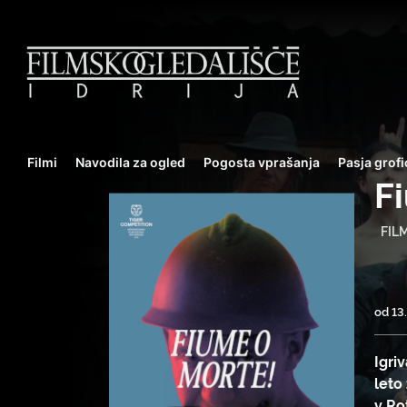
Filmi
Navodila za ogled
Pogosta vprašanja
Pasja grofi
F
FIL
od 13.
Igri
leto
v Ro