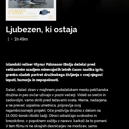
Ljubezen, ki ostaja
|
•
1h 49m
Islandski režiser Hlynur Pálmason (Božja dežela) pred
veličastnim ozadjem minevajočih letnih časov naslika igriv,
grenko-sladek portret družinskega življenja v vsej njegovi
lepoti, humorju in nepopolnosti.
Daleč, daleč stran v majhnem podeželskem mestu petčlanska
družina in pes ovčar uživajo v pozni večerji. Videti so srečni in
zadovoljni, varno skriti pred težavami sveta. Mama, nadarjena,
a ne preveč uspešna umetnica, pripravlja svoj
najambicioznejši projekt. Oče preživlja družino z delom na
15.000-tonski ribiški ladji. Otroci odraščajo svobodno in
brezskrbno, v popolnem sožitju z naravo, karkoli že to pomeni.
V tem filmu ni ne skrajnih desničarjev ne morilcev, samo