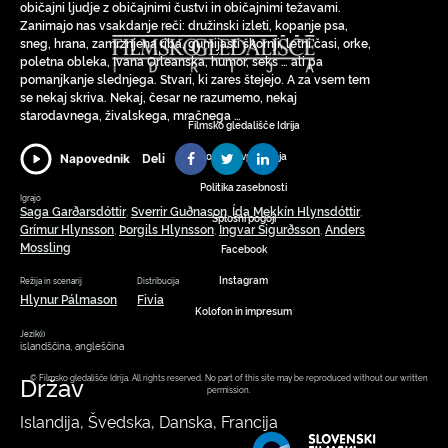
običajni ljudje z običajnimi čustvi in običajnimi težavami.
Zanimajo nas vsakdanje reči: družinski izleti, kopanje psa,
sneg, hrana, zamrznjena riba, gumijasti škornji, letni časi, orke,
poletna obleka, Ivana Orleanska, humor, seks … ali pa
pomanjkanje slednjega. Stvari, ki zares štejejo. A za vsem tem
se nekaj skriva. Nekaj, česar ne razumemo, nekaj
starodavnega, živalskega, mračnega …
Filmsko gledališče Idrija
Pogosta vprašanja
Deli
Napovednik
Politika zasebnosti
Igrajo
Saga Garðarsdóttir
Sverrir Guðnason
Ída Mekkín Hlynsdóttir
,
,
,
Splošni pogoji
Grímur Hlynsson
Þorgils Hlynsson
Ingvar Sigurðsson
Anders
,
,
,
Mossling
Facebook
Instagram
Režija in scenarij
Distribucija
Hlynur Pálmason
Fivia
Kolofon in impresum
Jezik(i)
islandščina, angleščina
Držav
© Filmsko gledališče Idrija. All rights reserved. No part of this site may be reproduced without our written
permission.
Islandija, Švedska, Danska, Francija