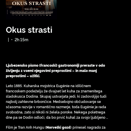
Okus strasti
|
•
2h 15m
Ljubezensko pismo (francoski) gastronomiji preraste v odo
življenju z vsemi njegovimi preprostimi – in malo manj
preprostimi – užitki.
Leto 1885. Kuharska mojstrica Eugénie na idiličnem
francoskem podeželju že dvajset let kuha za znamenitega
sladokusca Dodina. Skupaj ustvarjata jedi, ki zadovoljijo tudi
najbolj zahtevne brbončice. Medsebojno občudovanje se
sčasoma razvije v romantično razmerje, toda Eugénie je rada
svobodna, zato si nikoli ni želela poroke. Nekega poletnega
dne pa se Dodin odloči, da bo prvič kuhal za svojo ljubljeno …
Film je Tran Anh Hungu (
) prinesel nagrado za
Norveški gozd