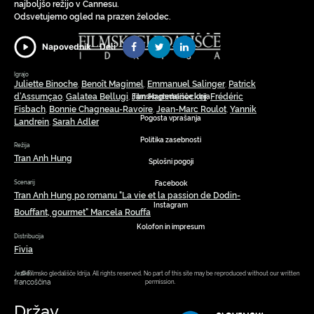
najboljšo režijo v Cannesu.
Odsvetujemo ogled na prazen želodec.
Deli
Napovednik
Igrajo
Juliette Binoche
Benoît Magimel
Emmanuel Salinger
Patrick
,
,
,
d’Assumçao
Galatea Bellugi
Jan Hammenecker
Frédéric
Filmsko gledališče Idrija
,
,
,
Fisbach
Bonnie Chagneau-Ravoire
Jean-Marc Roulot
Yannik
,
,
,
Pogosta vprašanja
Landrein
Sarah Adler
,
Politika zasebnosti
Režija
Tran Anh Hung
Splošni pogoji
Facebook
Scenarij
Tran Anh Hung po romanu "La vie et la passion de Dodin-
Instagram
Bouffant, gourmet" Marcela Rouffa
Kolofon in impresum
Distribucija
Fivia
© Filmsko gledališče Idrija. All rights reserved. No part of this site may be reproduced without our written
Jezik(i)
francoščina
permission.
Držav