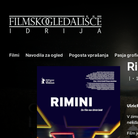
Filmi
Navodila za ogled
Pogosta vprašanja
Pasja grofi
R
|
•
Ulric
V zim
nekda
Film 