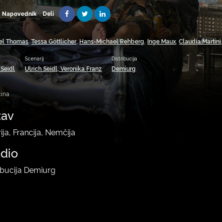
Deli
Napovednik
el Thomas
,
Tessa Göttlicher
,
Hans-Michael Rehberg
,
Inge Maux
,
Claudia Martini
Scenarij
Distribucija
 Seidl
Ulrich Seidl, Veronika Franz
Demiurg
ina
žav
ija, Francija, Nemčija
udio
ribucija Demiurg