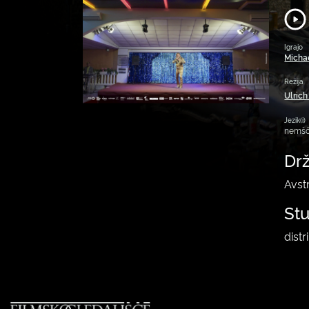
Igrajo
Micha
Režija
Ulrich
Jezik(i)
nemšč
Dr
Avstr
St
dist