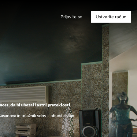
Prijavite se
Ustvarite račun
ost, da bi ubežal lastni preteklosti.
Casanova in tolažnik vdov – obuditi svojo