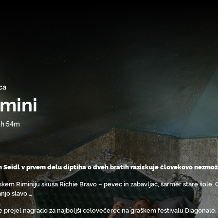
ca
imini
1h 54m
h Seidl v prvem delu diptiha o dveh bratih raziskuje človekovo nezmožn
skem Riminiju skuša Richie Bravo – pevec in zabavljač, šarmer stare šole, 
njo slavo …
je prejel nagrado za najboljši celovečerec na graškem festivalu Diagonale.