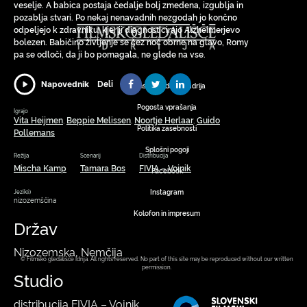
veselje. A babica postaja čedalje bolj zmedena, izgublja in
pozablja stvari. Po nekaj nenavadnih nezgodah jo končno
odpeljejo k zdravniku, kjer ji diagnosticirajo Alzheimerjevo
bolezen. Babičino življenje se čez noč obrne na glavo, Romy
pa se odloči, da ji bo pomagala, ne glede na vse.
Deli
Napovednik
Filmsko gledališče Idrija
Pogosta vprašanja
Igrajo
Vita Heijmen
Beppie Melissen
Noortje Herlaar
Guido
,
,
,
Politika zasebnosti
Pollemans
Splošni pogoji
Režija
Scenarij
Distribucija
Mischa Kamp
Tamara Bos
FIVIA – Vojnik
Facebook
Instagram
Jezik(i)
nizozemščina
Kolofon in impresum
Držav
Nizozemska, Nemčija
© Filmsko gledališče Idrija. All rights reserved. No part of this site may be reproduced without our written
permission.
Studio
distribucija FIVIA – Vojnik