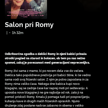
Salon pri Romy
|
•
1h 32m
Odkritosrčna zgodba o deklici Romy in njeni babici prinaša
otroški pogled na starost in bolezen, ob tem pa nas nežno
spomni, zakaj je povezanost med generacijami neprecenljiva.
Romy živi sama z mamo, ki po novem dela vse do večera.
Deklica tako popoldneve preživlja pri babici Stine, ki še vedno
sama vodi svoj frizerski salon. Z njim je polno zaposlena in za
Romy nima veliko časa. Nekega dne babica kupi novo
blagajno, saj se zadnje čase kar naprej moti pri seštevanju. A
uporaba nove blagajne ji ne gre najbolje od rok, zato ji na
pomoč priskoči Romy. Kmalu ji pomaga tudi pri pospravljanju,
kuhanju kave in drugih malih frizerskih opravkih. Njuno
druženje zdaj postane nadvse zabavno in obema v veliko