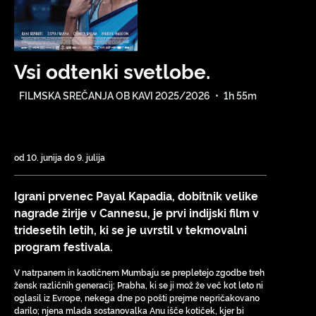
Vsi odtenki svetlobe.
FILMSKA SREČANJA OB KAVI 2025/2026
•
1h 55m
od 10. junija do 9. julija
Igrani prvenec Payal Kapadia, dobitnik velike
nagrade žirije v Cannesu, je prvi indijski film v
tridesetih letih, ki se je uvrstil v tekmovalni
program festivala.
V natrpanem in kaotičnem Mumbaju se prepletejo zgodbe treh
žensk različnih generacij: Prabha, ki se ji mož že več kot leto ni
oglasil iz Evrope, nekega dne po pošti prejme nepričakovano
darilo; njena mlada sostanovalka Anu išče kotiček, kjer bi