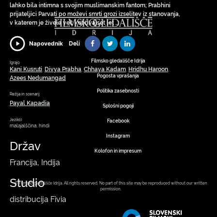
lahko bila intimna s svojim muslimanskim fantom; Prabhini
prijateljici Parvati po moževi smrti grozi izselitev iz stanovanja,
v katerem je živela več kot dvajset let …
Deli
Napovednik
Filmsko gledališče Idrija
Igrajo
Kani Kusruti
Divya Prabha
Chhaya Kadam
Hridhu Haroon
,
,
,
,
Pogosta vprašanja
Azees Nedumangad
Politika zasebnosti
Režija in scenarij
Payal Kapadia
Splošni pogoji
Jezik(i)
Facebook
malajalščina, hindi
Instagram
Držav
Kolofon in impresum
Francija, Indija
Studio
© Filmsko gledališče Idrija. All rights reserved. No part of this site may be reproduced without our written
permission.
distribucija Fivia