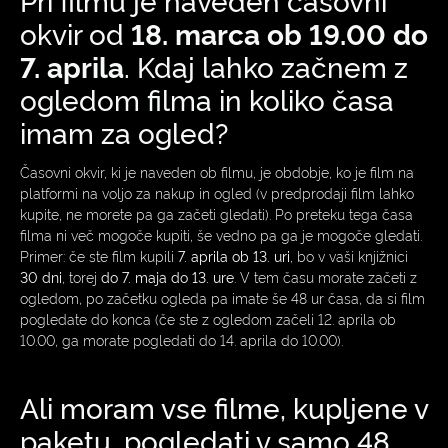
okvir od
18. marca ob 19.00 do
7. aprila
. Kdaj lahko začnem z
ogledom filma in koliko časa
imam za ogled?
Časovni okvir, ki je naveden ob filmu, je obdobje, ko je film na
platformi na voljo za nakup in ogled (v predprodaji film lahko
kupite, ne morete pa ga začeti gledati). Po preteku tega časa
filma ni več mogoče kupiti, še vedno pa ga je mogoče gledati.
Primer: če ste film kupili
7. aprila ob 13. uri
, bo v vaši knjižnici
30 dni
, torej
do 7. maja do 13. ure
. V tem času morate začeti z
ogledom, po začetku ogleda pa imate še 48 ur časa, da si film
pogledate do konca (če ste z ogledom začeli 12. aprila ob
10.00, ga morate pogledati do 14. aprila do 10.00).
Ali moram vse filme, kupljene v
paketu, pogledati v samo 48