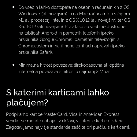
Do vsebin lahko dostopate na osebnih računalnikih z OS
Windows 7 (ali novejšim) in na Mac računalnikih s čipom
M1 ali procesorji Intel in z OS X 10.12 (ali novejšim) ter OS
X-u 10.12 (ali novejšim). Prav tako so vsebine dostopne
na tablicah Android in pametnih telefonih (preko
brskalnika Google Chrome), pametnih televizorjih, s
Chromecastom in na iPhone ter iPad napravah (preko
brskalnika Safari).
Minimalna hitrost povezave: širokopasovna ali optična
internetna povezava s hitrostjo najmanj 2 Mb/s.
S katerimi karticami lahko
plačujem?
Podpiramo kartice MasterCard, Visa in American Express,
vendar se morate nahajati v državi, v kateri je kartica izdana.
Zagotavljamo najvišje standarde zaščite pri plačilu s karticami.