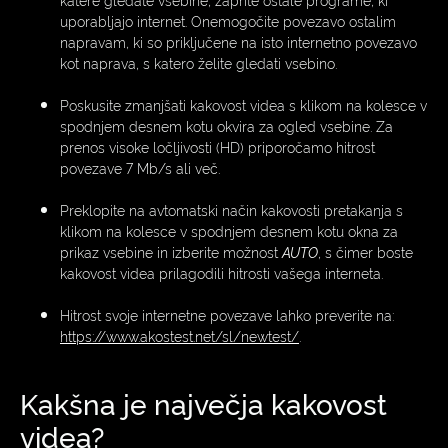
uporabljajo internet. Onemogočite povezavo ostalim
napravam, ki so priključene na isto internetno povezavo
kot naprava, s katero želite gledati vsebino.
Poskusite zmanjšati kakovost videa s klikom na kolesce v
spodnjem desnem kotu okvira za ogled vsebine. Za
prenos visoke ločljivosti (HD) priporočamo hitrost
povezave 7 Mb/s ali več.
Preklopite na avtomatski način kakovosti pretakanja s
klikom na kolesce v spodnjem desnem kotu okna za
prikaz vsebine in izberite možnost
AUTO
, s čimer boste
kakovost videa prilagodili hitrosti vašega interneta.
Hitrost svoje internetne povezave lahko preverite na:
https://www.akostest.net/sl/newtest/
.
Kakšna je največja kakovost
videa?