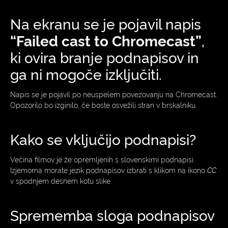
Na ekranu se je pojavil napis
“Failed cast to Chromecast”
,
ki ovira branje podnapisov in
ga ni mogoče izključiti.
Napis se je pojavil po neuspelem povezovanju na Chromecast.
Opozorilo bo izginilo, če boste osvežili stran v brskalniku.
Kako se vključijo podnapisi?
Večina filmov je že opremljenih s slovenskimi podnapisi.
Izjemoma morate jezik podnapisov izbrati s klikom na ikono
CC
v spodnjem desnem kotu slike.
Sprememba sloga podnapisov