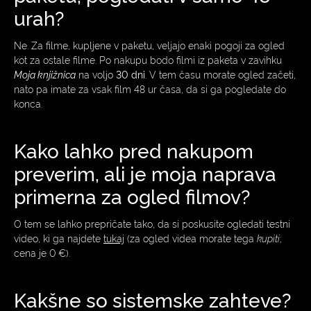
urah?
Ne. Za filme, kupljene v paketu, veljajo enaki pogoji za ogled
kot za ostale filme. Po nakupu bodo filmi iz paketa v zavihku
Moja knjižnica
na voljo
30 dni
. V tem času morate ogled začeti,
nato pa imate za vsak film 48 ur časa, da si ga pogledate do
konca.
Kako lahko pred nakupom
preverim, ali je moja naprava
primerna za ogled filmov?
O tem se lahko prepričate tako, da si poskusite ogledati testni
video, ki ga najdete
tukaj
(za ogled videa morate tega
kupiti
;
cena je 0 €).
Kakšne so sistemske zahteve?