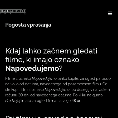
Pogosta vprašanja
Kdaj lahko začnem gledati
filme, ki imajo oznako
Napovedujemo
?
Filme z oznako
Napovedujemo
lahko kupite, za ogled pa bodo
na voljo od datuma, navedenega pri posameznem filmu. Če
ste kupili film z oznako
Napovedujemo
, bo dosegljiv na vašem
računu
30 dni
od navedenega datuma. Po kliku na gumb
Predvajaj
imate za ogled filma na voljo
48 ur
.
Pri filmu je naveden časovni