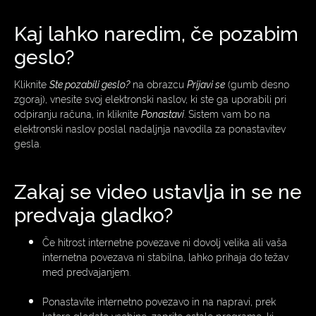
Kaj lahko naredim, če pozabim
geslo?
Kliknite
Ste pozabili geslo?
na obrazcu
Prijavi se
(gumb desno
zgoraj), vnesite svoj elektronski naslov, ki ste ga uporabili pri
odpiranju računa, in kliknite
Ponastavi
. Sistem vam bo na
elektronski naslov poslal nadaljnja navodila za ponastavitev
gesla.
Zakaj se video ustavlja in se ne
predvaja gladko?
Če hitrost internetne povezave ni dovolj velika ali vaša
internetna povezava ni stabilna, lahko prihaja do težav
med predvajanjem.
Ponastavite internetno povezavo in na napravi, prek
katere gledate vsebine, zaprite ostale programe, ki