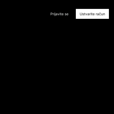
Prijavite se
Ustvarite račun
trol_submit