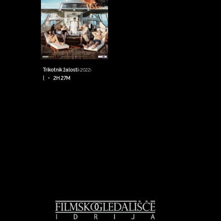
Trikotnik žalosti
(2022)
•
|
2H 27M