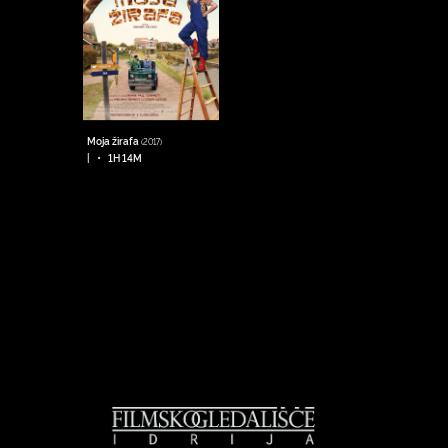
Moja žirafa
(2017)
•
|
1H 14M